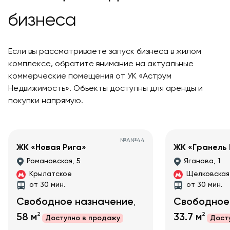
бизнеса
Если вы рассматриваете запуск бизнеса в жилом
комплексе, обратите внимание на актуальные
коммерческие помещения от УК «Аструм
Недвижимость». Объекты доступны для аренды и
покупки напрямую.
№
А№44
ЖК «Новая Рига»
ЖК «Гранель
Романовская, 5
Яганова, 1
Крылатское
Щелковская
от 30 мин.
от 30 мин.
Свободное назначение
Свободное
,
2
2
58
м
33.7
м
Доступно в
продажу
Дост