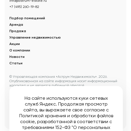
info@astrum-estate.ru
+7 (495) 260-19-82
Подбор помещений
Аренда
Продажа
Управление недвижимостью
Акции
О компании
Новости
Статьи
© Управляющая компания «Аструм Недвижимость».
2026
.
Опубликованная на сайте информация носит информационный
характер и не является публичной офертой
Мы в соцсетях:
На сайте используются куки сетевых
служб Яндекс. Продолжая просмотр
Публичная оферта
Пользовательское соглашение
сайта, вы выражаете свое согласие с
Карта сайта
Политикой хранения и обработки файлов
Создание:
DDPlanet
cookie
, разработанной в соответствии с
требованиями 152-ФЗ "О персональных