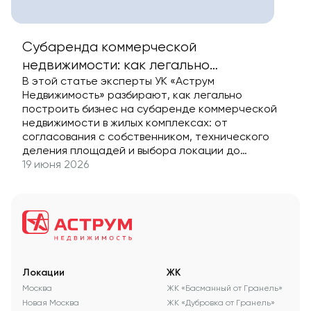
Субаренда коммерческой
недвижимости: как легально
В этой статье эксперты УК «Аструм
заработать на пересдаче помещений
Недвижимость» разбирают, как легально
построить бизнес на субаренде коммерческой
недвижимости в жилых комплексах: от
согласования с собственником, технического
деления площадей и выбора локации до
финансовой модели, налоговых нюансов и правил
19 июня 2026
подбора арендаторов, чтобы избежать потерь и
получить стабильный доход.
Локации
ЖК
Москва
ЖК «Басманный от Гранель»
Новая Москва
ЖК «Дубровка от Гранель»