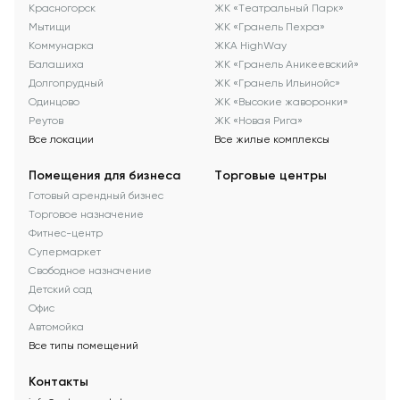
Красногорск
ЖК «Театральный Парк»
Мытищи
ЖК «Гранель Пехра»
Коммунарка
ЖКА HighWay
Балашиха
ЖК «Гранель Аникеевский»
Долгопрудный
ЖК «Гранель Ильинойс»
Одинцово
ЖК «Высокие жаворонки»
Реутов
ЖК «Новая Рига»
Все локации
Все жилые комплексы
Помещения для бизнеса
Торговые центры
Готовый арендный бизнес
Торговое назначение
Фитнес-центр
Супермаркет
Свободное назначение
Детский сад
Офис
Автомойка
Все типы помещений
Контакты